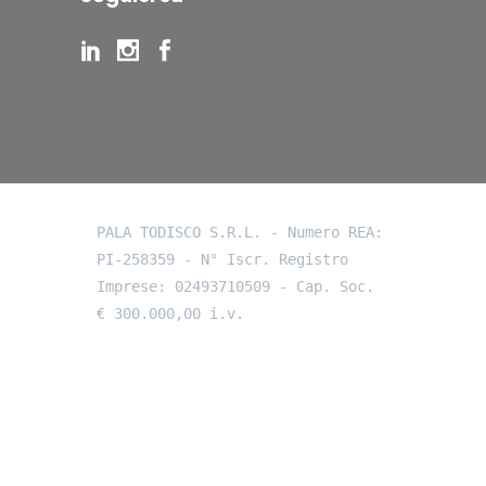
PALA TODISCO S.R.L. - Numero REA: 
PI-258359 - N° Iscr. Registro 
Imprese: 02493710509 - Cap. Soc. 
€ 300.000,00 i.v.