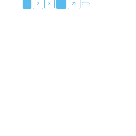
1
2
3
…
22
Home 3
Il nostro green Il nostro park La
nostra regia Ecco alcuni dei nostri
clienti che ci hanno scelto...
LEGGI ANCORA...
Home2