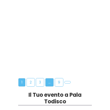
Scegli come contattarci...! In questa
pagina trovi i contatti a cui fare
riferimento per le Tue ric...
LEGGI ANCORA...
1
2
3
…
9
Il Tuo evento a Pala
Todisco