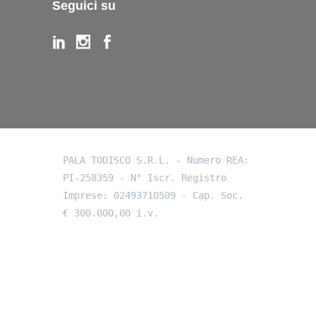
Seguici su
PALA TODISCO S.R.L. - Numero REA: 
PI-258359 - N° Iscr. Registro 
Imprese: 02493710509 - Cap. Soc. 
€ 300.000,00 i.v.