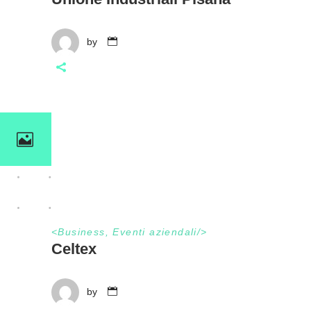
by
<
Business
,
Eventi aziendali
/>
Celtex
by