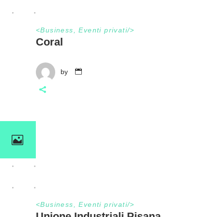
<
Business
,
Eventi privati
/>
Coral
by
<
Business
,
Eventi privati
/>
Unione Industriali Pisana