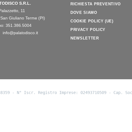
TODISCO S.R.L.
RICHIESTA PREVENTIVO
Palazzetto, 11
DOVE SIAMO
San Giuliano Terme (PI)
COOKIE POLICY (UE)
no: 351.386.5004
PRIVACY POLICY
: info@palatodisco.it
NEWSLETTER
58359 - N° Iscr. Registro Imprese: 02493710509 - Cap. So