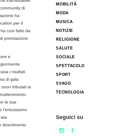
ai inarrestabile.
MOBILITÀ
a community di
MODA
iazione ha
MUSICA
cation per il
ha così fatto da
NOTIZIE
 di premiazione
RELIGIONE
SALUTE
rare e
SOCIALE
aggiormente
SPETTACOLO
asa i risultati
SPORT
ena di gala
SVAGO
onori tributati ai
TECNOLOGIA
ntrattenimento
on le sue
re l’entusiasmo
Seguici su
rata
 e divertimento