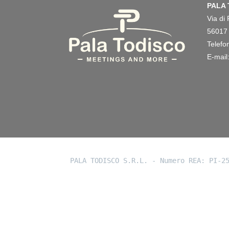
PALA 
Via di 
56017 
Telefo
E-mail
PALA TODISCO S.R.L. - Numero REA: PI-2