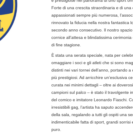
e prestigiose nel panorama di uno sport orm
Forte di una crescita straordinaria e di un
appassionati sempre più numerosa, l’assoc
rinnovato la fiducia nella nostra fantastica lo
secondo anno consecutivo. Il nostro spazio 
cornice all’attesa e blindatissima cerimonia
di fine stagione.
È stata una serata speciale, nata per celeb
omaggiare i soci e gli atleti che si sono m
distinti nei vari tornei dell’anno, portando a c
più prestigiosi. Ad arricchire un’esclusiva c
curata nei minimi dettagli – oltre ai doverosi 
campioni sul palco – è stato il travolgente i
del comico e imitatore Leonardo Fiaschi. C
irresistibili gag, l’artista ha saputo accende
della sala, regalando a tutti gli ospiti una se
indimenticabile fatta di sport, grandi sorrisi
puro.